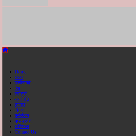
Primary
Menu
Home
राज्य
छत्तीसगढ़
देश
स्पोर्ट्स
राजनिति
व्यापार
विदेश
मनोरंजन
मध्यप्रदेश
राशिफल
Contact Us