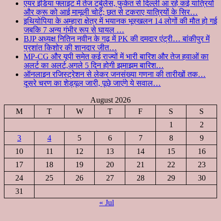
एयर इंडिया फ्लाइट में तेज टर्बुलेंस, फुकेत से दिल्ली आ रहे कई यात्रियों
और क्रू को आई मामूली चोटें; छत से टकराए यात्रियों के सिर…
इथियोपिया के अम्हारा क्षेत्र में भयानक भूस्खलन 14 लोगों की मौत हो गई
जबकि 7 अन्य गंभीर रूप से घायल …
BJP अध्यक्ष नितिन नवीन के गढ़ में PK की दमदार एंट्री… बांकीपुर में
प्रशांत किशोर की शानदार जीत…
MP-CG और यूपी समेत कई राज्यों में भारी बारिश और तेज हवाओं का
अलर्ट का अलर्ट,अगले 5 दिन होगी झमाझम बारिश…
ऑनलाइन रजिस्ट्रेशन से लेकर जनसंख्या गणना की तारीखों तक…
दूसरे चरण का शेड्यूल जारी, पूछे जाएंगे ये सवाल…
August 2026
M
T
W
T
F
S
S
1
2
3
4
5
6
7
8
9
10
11
12
13
14
15
16
17
18
19
20
21
22
23
24
25
26
27
28
29
30
31
« Jul