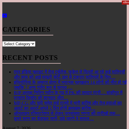
राज्य
छत्तीस
देश
स्पोर्ट्स
विदेश
मनोरं
मध्यप्
राशि
Skip
to
content
CATEGORIES
Categories
RECENT POSTS
एयर इंडिया फ्लाइट में तेज टर्बुलेंस, फुकेत से दिल्ली आ रहे कई यात्रियों
और क्रू को आई मामूली चोटें; छत से टकराए यात्रियों के सिर…
इथियोपिया के अम्हारा क्षेत्र में भयानक भूस्खलन 14 लोगों की मौत हो गई
जबकि 7 अन्य गंभीर रूप से घायल …
BJP अध्यक्ष नितिन नवीन के गढ़ में PK की दमदार एंट्री… बांकीपुर में
प्रशांत किशोर की शानदार जीत…
MP-CG और यूपी समेत कई राज्यों में भारी बारिश और तेज हवाओं का
अलर्ट का अलर्ट,अगले 5 दिन होगी झमाझम बारिश…
ऑनलाइन रजिस्ट्रेशन से लेकर जनसंख्या गणना की तारीखों तक…
दूसरे चरण का शेड्यूल जारी, पूछे जाएंगे ये सवाल…
August 7, 2026