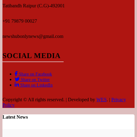
Tatibandh Raipur (C.G)-492001
+91 79879 00027
newshubonlynews@gmail.com
SOCIAL MEDIA
Share on Facebook
Share on Twitter
Share on LinkedIn
Copyright © All rights reserved.
|
Developed by
WES
.
|
Privacy
Policy
Latest News